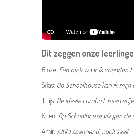
Dit zeggen onze leerling
Rinze:
Een plek waar ik vrienden 
Silas:
Op Schoolhouse kan ik mijn d
Thijs:
De ideale combo tussen vrije 
Koen:
Op Schoolhouse vliegen de da
Amir:
Altijd spannend, nooit saai!