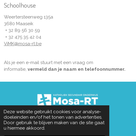
Schoolhouse
Weertersteenweg 135a
3680 Maaseik
+ 32 89 56 30 59
+ 32 475 35 42 04
ViMK@mosa-rt.be
Als je een e-mail stuurt met een vraag om
informatie,
vermeld dan je naam en telefoonnummer.
Deze website gebruikt cookies voor analyse-
doeleinden en/of het tonen van advertenties.
Door gebruik te blijven maken van de site gaat
u hiermee akkoord.