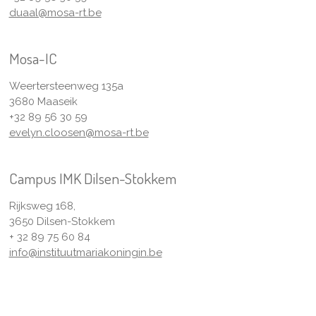
duaal@mosa-rt.be
Mosa-IC
Weertersteenweg 135a
3680 Maaseik
+32 89 56 30 59
evelyn.cloosen@mosa-rt.be
Campus IMK Dilsen-Stokkem
Rijksweg 168,
3650 Dilsen-Stokkem
+ 32 89 75 60 84
info@instituutmariakoningin.be